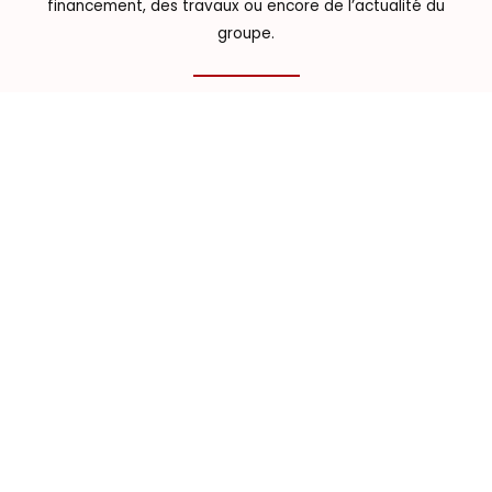
financement, des travaux ou encore de l’actualité du
groupe.
Tout savoir sur l’assurance de
Responsabilité Civile Professionnelle
La garantie Responsabilité Civile
Professionnelle (RC Pro) est obligatoire pour